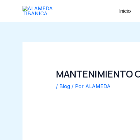
Ir
Navegación
Inicio
al
de
contenido
entradas
MANTENIMIENTO 
/
Blog
/ Por
ALAMEDA