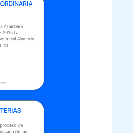
ORDINARIA
ia Asamblea
z-2025 La
sidencial Alameda
 los
rios
TERIAS
 proceso de
elación de las